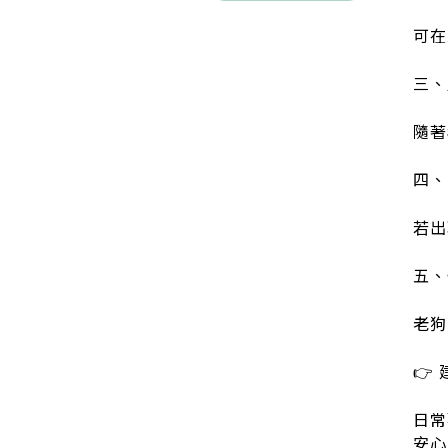
可在
三、
隨著
四、
若出
五、
老狗
👉
日常
安心